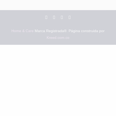
Home & Care
Marca Registrada®. Página construida por
Kreed.com.co