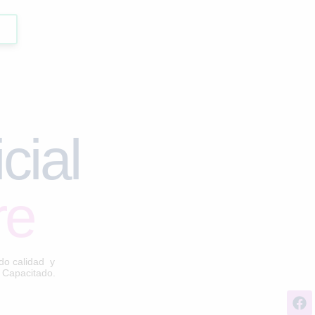
cial
re
do calidad y
l Capacitado.